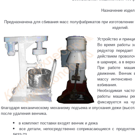
Назначение издел
Предназначена для сбивания масс полуфабрикатов при изготовлении т
изделий.
Устройство и принци
Во время работы э
редуктор передает
действием проволоч
в шарнире, а в вер
При работе маши
движение. Венчик 
массу интенсивно 
взбивания.
Необходимая часто
работы машины ре
фиксируется на чу
благодаря механическому механизму подъема и опускания дежи (высот
после удаления венчика.
в комплект поставки входят венчик и дежа
все детали, непосредственно соприкасающиеся с продукт
5632-72