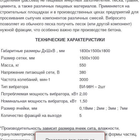
цемента, а также различных пищевых материалов. Применяется на
строительных площадках и в производственных цехах предприятий для
просеивания сыпучих компонентов различных смесей. Вибросито
позволяет из обычного песка получить песок (или другой компонент)
нужной фракции, что особенно важно при производстве бетона.
ТЕХНИЧЕСКИЕ ХАРАКТЕРИСТИКИ
Габаритные размеры ДхШхВ , мм
1830х1500х1800
Размер сетки, мм
1500х1000
Масса, кг
550
Напряжение питающей сети, В
380
Частота колебаний, мин-1
3000
Тип вибратора
ВИ-98Н – 2шт
Потребляемая мощность вибратора, кВт
2,00
Номинальная мощность вибратора, кВт
1,50
Размер ячейки, мм
0,18мм ; 2мм ; 3мм ; 7мм
Количество фракций на выходе
5
*Производительность зависит размера ячеек сита, влажности,
гранулометрического состава материала, содержания и формы частиц.
Продолжая пользоваться
Характеристики