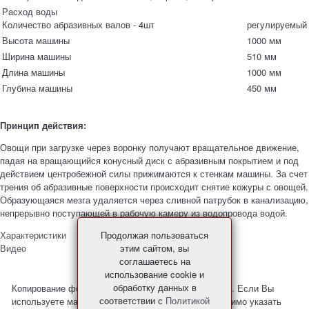
Расход воды
Количество абразивных валов - 4шт
регулируемый
Высота машины
1000 мм
Ширина машины
510 мм
Длина машины
1000 мм
Глубина машины
450 мм
Принцип действия:
Овощи при загрузке через воронку получают вращательное движение,
падая на вращающийся конусный диск с абразивным покрытием и под
действием центробежной силы прижимаются к стенкам машины. За счет
трения об абразивные поверхности происходит снятие кожуры с овощей.
Образующаяся мезга удаляется через сливной патрубок в канализацию,
непрерывно поступающей в рабочую камеру из водопровода водой.
Продолжая пользоваться
Характеристики
этим сайтом, вы
Видео
соглашаетесь на
использование cookie и
обработку данных в
Копирование фото и материалов с сайта запрещено. Если Вы
соответствии с
Политикой
используете материалы с нашего сайта, то необходимо указать