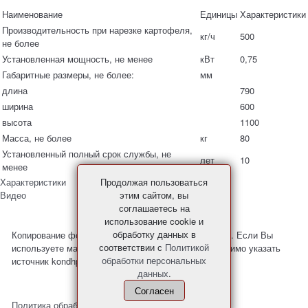
Наименование
Единицы
Характеристики
Производительность при нарезке картофеля,
кг/ч
500
не более
Установленная мощность, не менее
кВт
0,75
Габаритные размеры, не более:
мм
длина
790
ширина
600
высота
1100
Масса, не более
кг
80
Установленный полный срок службы, не
лет
10
менее
Характеристики
Продолжая пользоваться
Видео
этим сайтом, вы
соглашаетесь на
использование cookie и
обработку данных в
Копирование фото и материалов с сайта запрещено. Если Вы
соответствии с
Политикой
используете материалы с нашего сайта, то необходимо указать
обработки персональных
источник kondhp.ru
данных
.
Согласен
Политика обработки персональных данных