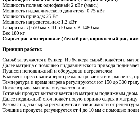
Мощность полная: однофазный 2 кВт (макс.)
Мощность гидравлического двигателя: 0.75 кВт
Мощность привода: 25 Вт
Мощность нагревательная: 1.2 кВт
Габариты : Д 650 мм х Ш 510 мм х В 1480 мм
Вес 180 кг
Сырье: рис или зерновые ( белый рис, коричневый рис, ячме
Принцип работы:
Сырьё загружается в бункер. Из бункера сырьё подаётся в мат
Далее матрица с помощью гидравлического привода поднимаетс
Пуансон неподвижный и оборудован нагревателем.
В момент прессования зерно резко нагревается и взрывается, 
Температура и время нагрева регулируются (от 150 до 300 граду
После взрыва матрица опускается вниз.
Готовый продукт выталкивается из матрицы подвижным дном.
Далее подвижный стол подаёт новую порцию сырья в матрицу и
Разовая подача сырья регулируется в зависимости от рецептур
Толщина продукта регулируется от 4 до 10 мм с помощью под