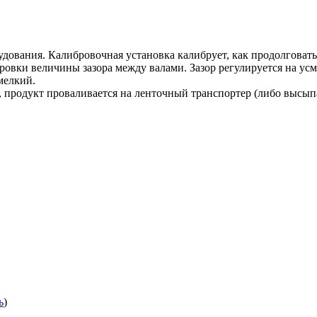
ования. Калибровочная установка калибрует, как продолговатый 
ировки величины зазора между валами. Зазор регулируется на усм
мелкий.
 продукт проваливается на ленточный транспортер (либо высып
ь
)