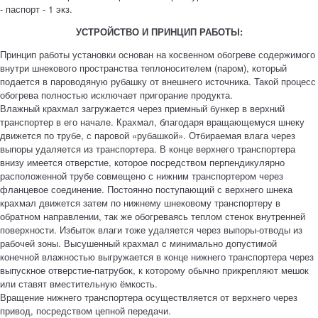
- паспорт - 1 экз.
УСТРОЙСТВО И ПРИНЦИП РАБОТЫ:
Принцип работы установки основан на косвенном обогреве содержимого
внутри шнекового пространства теплоносителем (паром), который
подается в пароводяную рубашку от внешнего источника. Такой процесс
обогрева полностью исключает пригорание продукта.
Влажный крахмал загружается через приемный бункер в верхний
транспортер в его начале. Крахмал, благодаря вращающемуся шнеку
движется по трубе, с паровой «рубашкой». Отбираемая влага через
выпоры удаляется из транспортера. В конце верхнего транспортера
внизу имеется отверстие, которое посредством перпендикулярно
расположенной трубе совмещено с нижним транспортером через
фланцевое соединение. Постоянно поступающий с верхнего шнека
крахмал движется затем по нижнему шнековому транспортеру в
обратном направлении, так же обогреваясь теплом стенок внутренней
поверхности. Избыток влаги тоже удаляется через выпоры-отводы из
рабочей зоны. Высушенный крахмал c минимально допустимой
конечной влажностью выгружается в конце нижнего транспортера через
выпускное отверстие-патрубок, к которому обычно прикрепляют мешок
или ставят вместительную ёмкость.
Вращение нижнего транспортера осуществляется от верхнего через
привод, посредством цепной передачи.