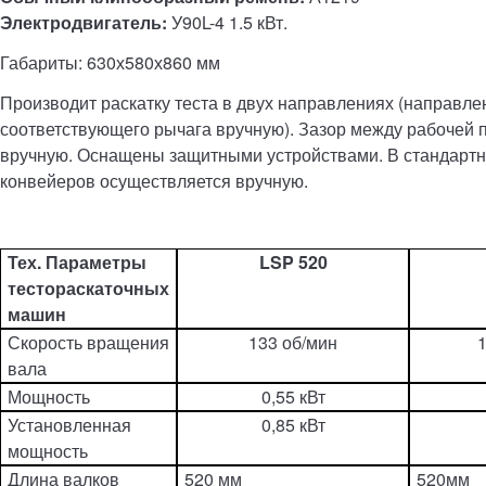
Электродвигатель:
У90L-4 1.5 кВт.
Габариты: 630х580х860 мм
Производит раскатку теста в двух направлениях (направл
соответствующего рычага вручную). Зазор между рабочей 
вручную. Оснащены защитными устройствами. В стандарт
конвейеров осуществляется вручную.
Тех. Параметры
LSP 520
тестораскаточных
машин
Скорость вращения
133 об/мин
1
вала
Мощность
0,55 кВт
Установленная
0,85 кВт
мощность
Длина валков
520 мм
520мм