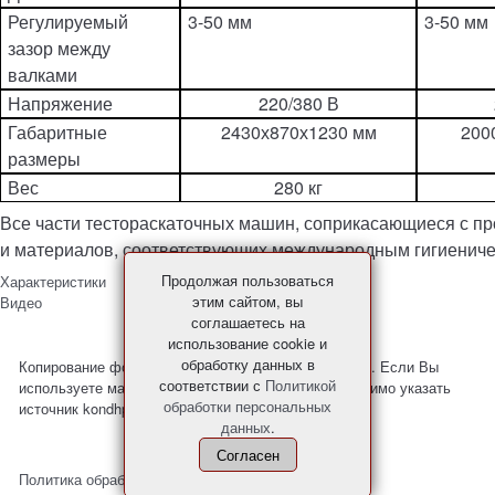
Регулируемый
3-50 мм
3-50 мм
зазор между
валками
Напряжение
220/380 В
Габаритные
2430х870х1230 мм
200
размеры
Вес
280 кг
Все части тестораскаточных машин, соприкасающиеся с пр
и материалов, соответствующих международным гигиениче
Продолжая пользоваться
Характеристики
этим сайтом, вы
Видео
соглашаетесь на
использование cookie и
обработку данных в
Копирование фото и материалов с сайта запрещено. Если Вы
соответствии с
Политикой
используете материалы с нашего сайта, то необходимо указать
обработки персональных
источник kondhp.ru
данных
.
Согласен
Политика обработки персональных данных