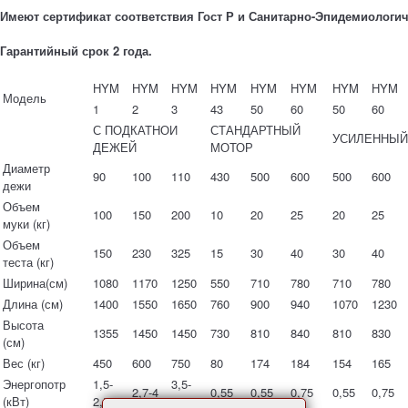
Имеют сертификат соответствия Гост Р и Санитарно-Эпидемиологи
Гарантийный срок 2 года.
HYM
HYM
HYM
HYM
HYM
HYM
HYM
HYM
Модель
1
2
3
43
50
60
50
60
С ПОДКАТНОИ
СТАНДАРТНЫЙ
УСИЛЕННЫЙ
ДЕЖЕЙ
МОТОР
Диаметр
90
100
110
430
500
600
500
600
дежи
Объем
100
150
200
10
20
25
20
25
муки (кг)
Объем
150
230
325
15
30
40
30
40
теста (кг)
Ширина(см)
1080
1170
1250
550
710
780
710
780
Длина (см)
1400
1550
1650
760
900
940
1070
1230
Высота
1355
1450
1450
730
810
840
810
830
(см)
Вес (кг)
450
600
750
80
174
184
154
165
Энергопотр
1,5-
3,5-
2,7-4
0,55
0,55
0,75
0,55
0,75
(кВт)
2,5
5,5