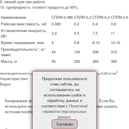
9. низкий шум при работе.
10. однородность готового продукта до 95%.
Наименование
СПЛМ-0,085
СПЛМ-0,2
СПЛМ-0,4
СПЛМ-0,6
Рабочая вместимость, м3
0,085
0,2
0,4
0,6
Установленная мощность,
2,2
5,5
7,5
11
кВт
Время смешивания, мин.
5
5-8
8-10
10-15
Производительность*, кг/
44
104
208
312
замес
Масса, кг
50
325
365
395
3
производительность указана по продукту при плотности продукта ρ=0,65 кг/см
Продолжая пользоваться
Характеристики
этим сайтом, вы
Видео
соглашаетесь на
использование cookie и
обработку данных в
Копирование фото и материалов с сайта запрещено. Если Вы
соответствии с
Политикой
используете материалы с нашего сайта, то необходимо указать
обработки персональных
источник kondhp.ru
данных
.
Согласен