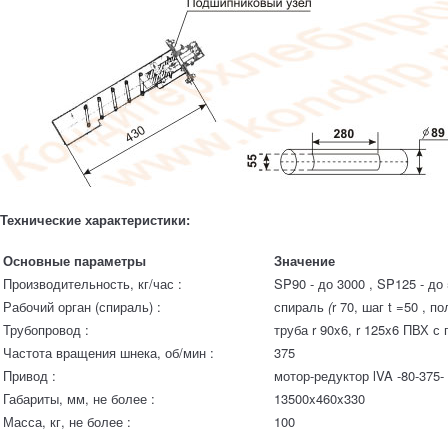
Технические характеристики:
Основные параметры
Значение
Производительность, кг/час :
SP90 - до 3000 , SP125 - до
Рабочий орган (спираль) :
спираль
(
r 70, шаг t =50 , п
Трубопровод :
труба r 90x6, r 125x6 ПВХ с
Частота вращения шнека, об/мин :
375
Привод :
мотор-редуктор lVA -80-375- l
Габариты, мм, не более :
13500x460x330
Масса, кг, не более :
100