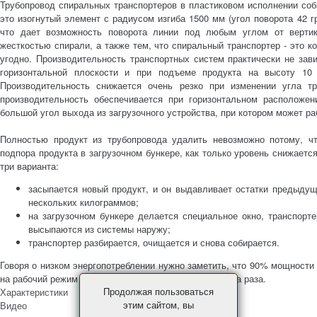
Трубопровод спиральных транспортеров в пластиковом исполнении соби
это изогнутый элемент с радиусом изгиба 1500 мм (угол поворота 42 г
что дает возможность поворота линии под любым углом от вертик
жесткостью спирали, а также тем, что спиральный транспортер - это ко
угодно. Производительность транспортных систем практически не зав
горизонтальной плоскости и при подъеме продукта на высоту 10 
Производительность снижается очень резко при изменении угла тр
производительность обеспечивается при горизонтальном расположен
большой угол выхода из загрузочного устройства, при котором может ра
Полностью продукт из трубопровода удалить невозможно потому, чт
подпора продукта в загрузочном бункере, как только уровень снижаетс
три варианта:
засыпается новый продукт, и он выдавливает остатки предыдущ
нескольких килограммов;
на загрузочном бункере делается специальное окно, транспорт
высыпаются из системы наружу;
транспортер разбирается, очищается и снова собирается.
Говоря о низком энергопотреблении нужно заметить, что 90% мощности 
на рабочий режим нагрузка снижается едва ли не в два раза.
Продолжая пользоваться
Характеристики
этим сайтом, вы
Видео