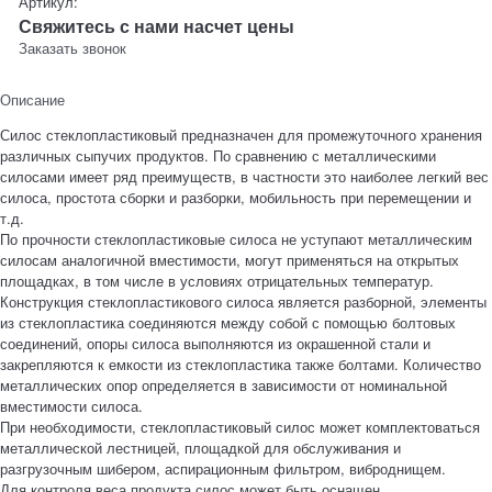
Артикул:
Свяжитесь с нами насчет цены
Заказать звонок
Описание
Силос стеклопластиковый предназначен для промежуточного хранения
различных сыпучих продуктов. По сравнению с металлическими
силосами имеет ряд преимуществ, в частности это наиболее легкий вес
силоса, простота сборки и разборки, мобильность при перемещении и
т.д.
По прочности стеклопластиковые силоса не уступают металлическим
силосам аналогичной вместимости, могут применяться на открытых
площадках, в том числе в условиях отрицательных температур.
Конструкция стеклопластикового силоса является разборной, элементы
из стеклопластика соединяются между собой с помощью болтовых
соединений, опоры силоса выполняются из окрашенной стали и
закрепляются к емкости из стеклопластика также болтами. Количество
металлических опор определяется в зависимости от номинальной
вместимости силоса.
При необходимости, стеклопластиковый силос может комплектоваться
металлической лестницей, площадкой для обслуживания и
разгрузочным шибером, аспирационным фильтром, виброднищем.
Для контроля веса продукта силос может быть оснащен