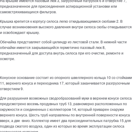
На крышке имеются пазовый люк 3, загрузочный патрубок 6 и отверстие 7,
предназначенное для присоединения аспирационной установки или
самовстряхивающихся фильтров.
Крышка крепится к корпусу силоса легко откидывающимися скобами 2. В
случае возникновения высокого давления внутри силоса скобы откидываются
и освобождают крышку.
Обечайка представляет собой цилиндр из листовой стали. В нижней части
обечайки имеется закрывающийся герметично пазовый люк 8,
предназначенный для доступа внутрь силоса при его очистке, ремонте и
осмотре.
Конусное основание состоит из опорного швеллерного кольца 10 со стойками
11, верхнего конуса и переходника 17, который заканчивается разгрузочным
отверстием 9.
Для разрушения возможных сводообразований муки в верхнем конусе силоса
предусмотрено восемь продувных труб 13, равномерно расположенных по
окружности и соединенных с коллектором 14, который приварен снаружи
верхнего конуса. Шесть труб направлены по внутренней поверхности конуса
вверх, а две -вниз. Коллектор имеет два присоединительных патрубка 15 для
подвода сжатого воздуха, один из которых во время эксплуатации силоса
заглушается колпаком.