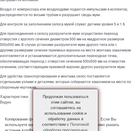
Воздух от компрессора или воздуходувки подается импульсами в коллектор,
распределяется по восьми трубам и разрушает своды муки.
Для контроля за заполнением силоса мукой служат датчики уровня 5 и 1 6.
Для присоединения к силосу разгрузителя муки осуществлен переход
отверстия с круглого сечения диаметром 500 мм на квадратное размером
500x500 мм. В случае установки разгрузителя муки другого типа или с
другими размерами сечения приемных воронок на месте монтажа заказчиком
изготовляется и устанавливается дополнительная переходная течка,
обеспечивающая переход с отверстия сечением 500x500 мм на отверстие
сечением, соответствующим приемной воронке другого разгрузителя муки.
Для удобства транспортирования и монтажа силос поставляется
отдельными узлами и деталями, которые собираются заказчиком на месте по
сборочным чертежам.
Характеристики
Продолжая пользоваться
Видео
этим сайтом, вы
соглашаетесь на
использование cookie и
обработку данных в
Копирование фото и материалов с сайта запрещено. Если Вы
соответствии с
Политикой
используете материалы с нашего сайта, то необходимо указать
обработки персональных
источник kondhp.ru