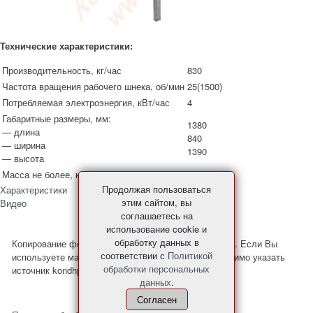
Технические характеристики:
Производительность, кг/час
830
Частота вращения рабочего шнека, об/мин
25(1500)
Потребляемая электроэнергия, кВт/час
4
Габаритные размеры, мм:
1380
— длина
840
— ширина
1390
— высота
Масса не более, кг
210
Продолжая пользоваться
Характеристики
этим сайтом, вы
Видео
соглашаетесь на
использование cookie и
обработку данных в
Копирование фото и материалов с сайта запрещено. Если Вы
соответствии с
Политикой
используете материалы с нашего сайта, то необходимо указать
обработки персональных
источник kondhp.ru
данных
.
Согласен