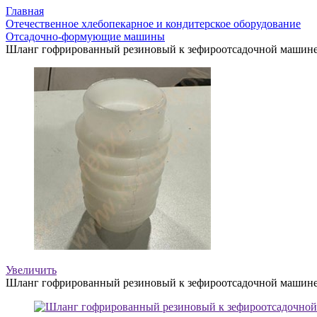
Главная
Отечественное хлебопекарное и кондитерское оборудование
Отсадочно-формующие машины
Шланг гофрированный резиновый к зефироотсадочной машине 
Увеличить
Шланг гофрированный резиновый к зефироотсадочной машине 