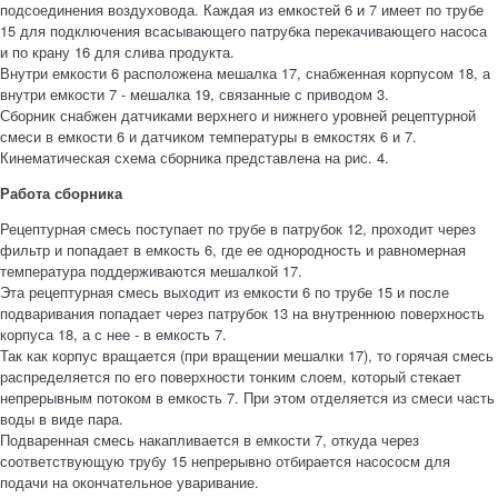
подсоединения воздуховода. Каждая из емкостей 6 и 7 имеет по трубе
15 для подключения всасывающего патрубка перекачивающего насоса
и по крану 16 для слива продукта.
Внутри емкости 6 расположена мешалка 17, снабженная корпусом 18, а
внутри емкости 7 - мешалка 19, связанные с приводом 3.
Сборник снабжен датчиками верхнего и нижнего уровней рецептурной
смеси в емкости 6 и датчиком температуры в емкостях 6 и 7.
Кинематическая схема сборника представлена на рис. 4.
Работа сборника
Рецептурная смесь поступает по трубе в патрубок 12, проходит через
фильтр и попадает в емкость 6, где ее однородность и равномерная
температура поддерживаются мешалкой 17.
Эта рецептурная смесь выходит из емкости 6 по трубе 15 и после
подваривания попадает через патрубок 13 на внутреннюю поверхность
корпуса 18, а с нее - в емкость 7.
Так как корпус вращается (при вращении мешалки 17), то горячая смесь
распределяется по его поверхности тонким слоем, который стекает
непрерывным потоком в емкость 7. При этом отделяется из смеси часть
воды в виде пара.
Подваренная смесь накапливается в емкости 7, откуда через
соответствующую трубу 15 непрерывно отбирается насососм для
подачи на окончательное уваривание.