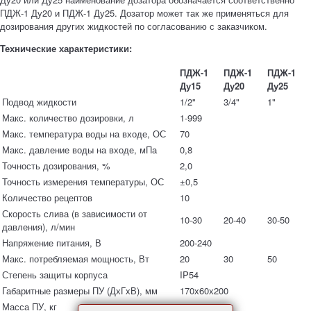
ПДЖ-1 Ду20 и ПДЖ-1 Ду25. Дозатор может так же применяться для
дозирования других жидкостей по согласованию с заказчиком.
Технические характеристики:
ПДЖ-1
ПДЖ-1
ПДЖ-1
Ду15
Ду20
Ду25
Подвод жидкости
1/2"
3/4"
1"
Макс. количество дозировки, л
1-999
Макс. температура воды на входе, ОС
70
Макс. давление воды на входе, мПа
0,8
Точность дозирования, %
2,0
Точность измерения температуры, ОС
±0,5
Количество рецептов
10
Скорость слива (в зависимости от
10-30
20-40
30-50
давления), л/мин
Напряжение питания, В
200-240
Макс. потребляемая мощность, Вт
20
30
50
Степень защиты корпуса
IP54
Габаритные размеры ПУ (ДхГхВ), мм
170х60х200
Масса ПУ, кг
1