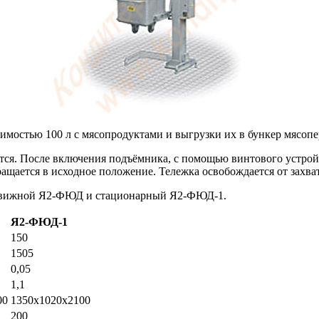
тимостью 100 л с мясопродуктами и выгрузки их в бункер мясо
ется. После включения подъёмника, с помощью винтового устрой
ращается в исходное положение. Тележка освобождается от захва
едвижной Я2-ФЮД и стационарный Я2-ФЮД-1.
Я2-ФЮД-1
150
1505
0,05
1,1
00
1350х1020х2100
200