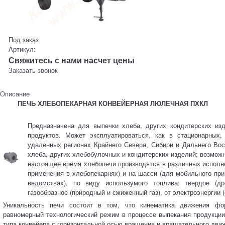
Под заказ
Артикул:
Свяжитесь с нами насчет цены
Заказать звонок
Описание
ПЕЧЬ ХЛЕБОПЕКАРНАЯ КОНВЕЙЕРНАЯ ЛЮЛЕЧНАЯ ПХКЛ
Предназначена для выпечки хлеба, других кондитерских из
продуктов. Может эксплуатироваться, как в стационарных,
удаленных регионах Крайнего Севера, Сибири и Дальнего Во
хлеба, других хлебобулочных и кондитерских изделий; возможн
настоящее время хлебопечи производятся в различных исполнен
применения в хлебопекарнях) и на шасси (для мобильного пр
ведомствах), по виду использумого топлива: твердое (дро
газообразное (природный и сжиженный газ), от электроэнергии 
Уникальность печи состоит в том, что кинематика движения фо
равномерный технологический режим в процессе выпекания продукции.
типа конвейера с горизонтальной осью вращения и вращательного дв