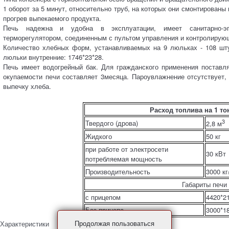
1 оборот за 5 минут, относительно труб, на которых они смонтированы
прогрев выпекаемого продукта.
Печь надежна и удобна в эксплуатации, имеет санитарно-эпи
терморегулятором, соединенным с пультом управления и контролирую
Количество хлебных форм, устанавливаемых на 9 люльках - 108 шту
люльки внутренние: 1746*23*28.
Печь имеет водогрейный бак. Для гражданского применения поставля
окупаемости печи составляет 3месяца. Пароувлажнение отсутствует,
выпечку хлеба.
Расход топлива на 1 то
3
Твердого (дрова)
2,8 м
Жидкого
50 кг
при работе от электросети
30 кВт
потребляемая мощность
Производительность
3000 кг
Габариты печи
с прицепом
4420*2
Без прицепа
3000*1
Продолжая пользоваться
Характеристики