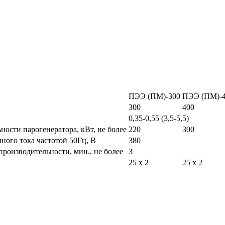
ПЭЭ (ПМ)-300
ПЭЭ (ПМ)-
300
400
0,35-0,55 (3,5-5,5)
ости парогенератора, кВт, не более
220
300
ого тока частотой 50Гц, В
380
производительности, мин., не более
3
25 х 2
25 х 2