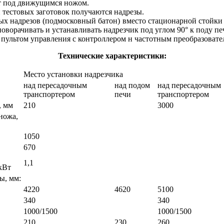
ят под движущимся ножом.
 тестовых заготовок получаются надрезы.
х надрезов (подмосковный батон) вместо стационарной стойки 
 поворачивать и устанавливать надрезчик под углом 90° к поду п
 пультом управления с контроллером н частотным преобразовате
Технические характеристики:
Место установки надрезчика
над пересадочным
над подом
над пересадочным
транспортером
печи
транспортером
, мм
210
3000
ножа,
1050
670
1,1
кВт
ы, мм:
4220
4620
5100
340
340
1000/1500
1000/1500
210
230
260