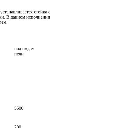
устанавливается стойка с
ечи. В данном исполнении
лем.
над подом
печи
5500
280