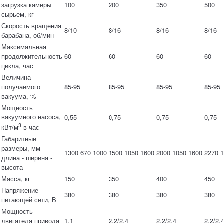
загрузка камеры
100
200
350
500
сырьем, кг
Скорость вращения
8/10
8/16
8/16
8/16
барабана, об/мин
Максимальная
продолжительность
60
60
60
60
цикла, час
Величина
получаемого
85-95
85-95
85-95
85-95
вакуума, %
Мощность
вакуумного насоса,
0,55
0,75
0,75
0,75
3
кВт/м
в час
Габаритные
размеры, мм -
1300 670 1000
1500 1050 1600
2000 1050 1600
2270 
длина - ширина -
высота
Масса, кг
150
350
400
450
Напряжение
380
380
380
380
питающей сети, В
Мощность
двигателя привода
1,1
2,2/2,4
2,2/2,4
2,2/2,