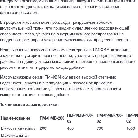
камеру без развакуумирования, защиту вакуумной системы фильтрами
от влаги и конденсата, сигнализирование о степени заполнения
фильтров рассолом.
В процессе массирования происходит разрушение волокон
внутримышечной ткани, что приводит к увеличению водосвязующей
способности мяса, ускорение внутримышечного распространения
введенного раствора и ускорение биохимических процессов посола.
Использование вакуумного мясомассажера типа ПМ-ФВМ позволяет
значительно ускорить процесс посола, увеличить процент вводимого
рассола на единицу массы мяса, снизить потери от неиспользованного
рассола, а значит, и дорогостоящих добавок.
Мясомассажеры серии ПМ-ФВМ обладают высокой степенью
надежности, просты в эксплуатации и позволяют применять
современные технологии ускоренного посола с использованием
импортных и отечественных добавок.
Технические характеристики:
ПМ-ФМВ-400-
ПМ-ФМВ-700-
ПМ-ФМ
Наименование
ПМ-ФМВ-200
02
02
02
Емкость камеры, л
200
400
700
1000
Максимальная