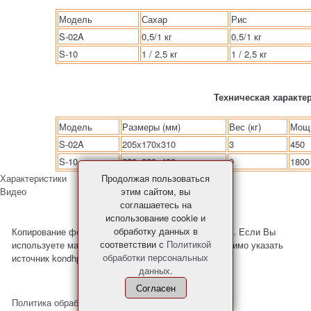
Модель
Сахар
Рис
S-02A
0,5/1 кг
0,5/1 кг
S-10
1 / 2,5 кг
1 / 2,5 кг
Техническая характе
Модель
Размеры (мм)
Вес (кг)
Мощн
S-02A
205х170х310
3
450
S-10
220х220х400
9
1800
Продолжая пользоваться
Характеристики
этим сайтом, вы
Видео
соглашаетесь на
использование cookie и
обработку данных в
Копирование фото и материалов с сайта запрещено. Если Вы
соответствии с
Политикой
используете материалы с нашего сайта, то необходимо указать
обработки персональных
источник kondhp.ru
данных
.
Согласен
Политика обработки персональных данных