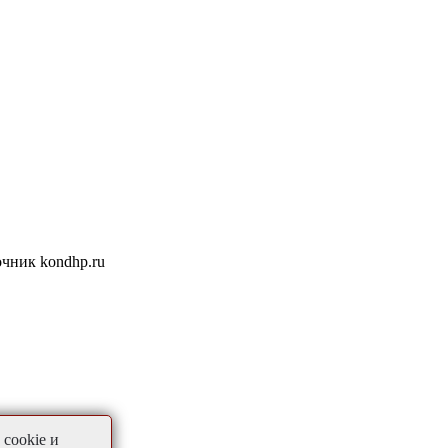
очник kondhp.ru
cookie и