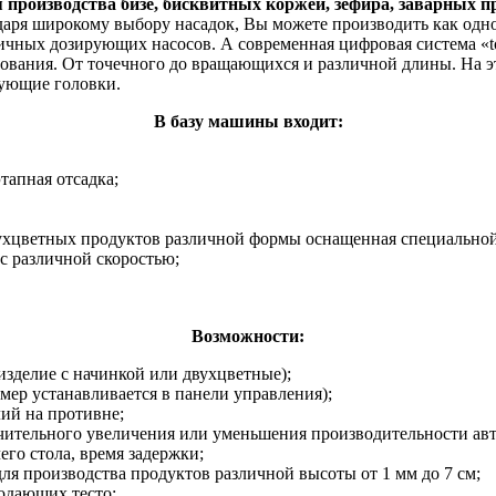
производства бизе, бисквитных коржей, зефира, заварных п
аря широкому выбору насадок, Вы можете производить как одно,
личных дозирующих насосов. А современная цифровая система «
рования. От точечного до вращающихся и различной длины. На э
рующие головки.
В базу машины входит:
тапная отсадка;
вухцветных продуктов различной формы оснащенная специальной
с различной скоростью;
Возможности:
 (изделие с начинкой или двухцветные);
мер устанавливается в панели управления);
лий на противне;
чительного увеличения или уменьшения производительности авт
его стола, время задержки;
ля производства продуктов различной высоты от 1 мм до 7 см;
подающих тесто;