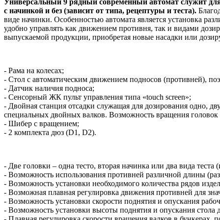
Универсальный 9 рядный современный автомат служит для 
с начинкой и без (зависит от типа, рецептуры и теста).
Благод
виде начинки. Особенностью автомата является установка раз
удобно управлять как движением противня, так и видами дози
выпускаемой продукции, приобретая новые насадки или дози
- Рама на колесах;
- Стол с автоматическим движением подносов (противней), поэ
- Датчик наличия подноса;
- Сенсорный ЖК пульт управления типа «touch screen»;
- Двойная станция отсадки служащая для дозирования одно, д
специальных двойных валков. Возможность вращения головок 
- Шибер с вращением;
- 2 комплекта дюз (D1, D2).
- Две головки – одна тесто, вторая начинка или два вида теста
- Возможность использования противней различной длины (раз
- Возможность установки необходимого количества рядов изде
- Возможная плавная регулировка движения противней для зна
- Возможность установки скорости поднятия и опускания рабоч
- Возможность установки высоты поднятия и опускания стола д
- Плавная регулировка скорости вращения валков в бункерах, 