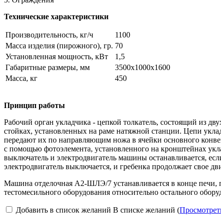
Технические характеристики
Производительность, кг/ч
1100
Масса изделия (пирожного), гр.
70
Установленная мощность, кВт
1,5
Габаритные размеры, мм
3500х1000х1600
Масса, кг
450
Принцип работы
Рабочий орган укладчика - цепкой толкатель, состоящий из дв
стойках, установленных на раме натяжной станции. Цепи укладч
передают их по направляющим ножа в ячейки основного конвей
с помощью фотоэлемента, установленного на кронштейнах укла
выключатель и электродвигатель машины останавливается, есл
электродвигатель выключается, и гребенка продолжает свое дв
Машина отделочная А2-ШЛЭ/7 устанавливается в конце печи, п
тестомесильного оборудования относительно остального обору
Добавить в список желаний
В списке желаний (
Просмотрет