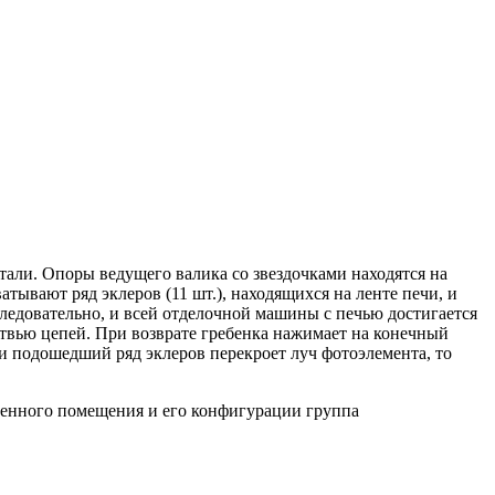
тали. Опоры ведущего валика со звездочками находятся на
тывают ряд эклеров (11 шт.), находящихся на ленте печи, и
едовательно, и всей отделочной машины с печью достигается
твью цепей. При возврате гребенка нажимает на конечный
и подошедший ряд эклеров перекроет луч фотоэлемента, то
венного помещения и его конфигурации группа