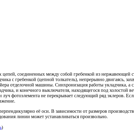
ух цепей, соединенных между собой гребенкой из нержавеющей с
ика с гребенкой (цепной толкатель), непрерывно двигаясь, захва
ера отделочной машины. Синхронизация работы укладчика, а сл
дчика, и конечного выключателя, находящегося под холостой ве
и луч фотоэлемента не перекрывает следующий ряд эклеров. Есл
ижение.
ерпендикулярно её оси. В зависимости от размеров производст
дования линии может устанавливаться произвольно.
ь
)