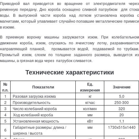
Приводной вал приводится во вращение от электродвигателя через
ременную передачу. Дно короба оснащено сливной патрубком для стока
воды. В выпускной части короба над лотком установлена коробка с
магнитами, который улавливает случайно попавшие металлические примеси
в изюме.
В приемную воронку машины загружается изюм. При колебательном
движении короба, изюм, спускаясь по ячеистому лотку, разравнивается
направляющей планкой, промывается водой, подаваемой по трубкам.
Промытый изюм, слоем по толщине заданного размера, выводится из
машины, а грязная вода через патрубок сливается.
Технические характеристики
№
Ед.
Показатели
Значение
п.п.
измерения
1
Разовая загрузка изюма
кг
5,0
2
Производительность
кг/час
250-300
3
Число колебаний короба
кол/мин
320
4
Ход колебаний короба
мм
20
5
Установленная мощность
кВт
1,1
Габаритные размеры: длина /
мм
1730х515х1440
6
ширина / высота