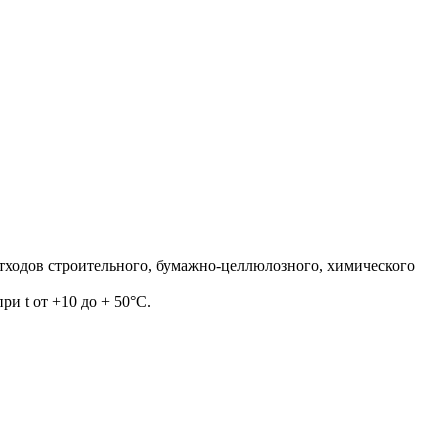
отходов строительного, бумажно-целлюлозного, химического
и t от +10 до + 50°С.