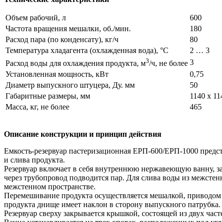
Объем рабочий, л
600
Частота вращения мешалки, об./мин.
180
Расход пара (по конденсату), кг/ч
80
Температура хладагента (охлажденная вода), °С
2 … 3
3
3
Расход воды для охлаждения продукта, м
/ч, не более
Установленная мощность, кВт
0,75
Диаметр выпускного штуцера, Ду. мм
50
Габаритные размеры, мм
1140 х 11
Масса, кг, не более
465
Описание конструкции и принцип действия
Емкость-резервуар пастеризационная ЕРП-600/ЕРП-1000 предст
и слива продукта.
Резервуар включает в себя внутреннюю нержавеющую ванну, з
через трубопровод подводится пар. Для слива воды из межсте
межстенном пространстве.
Перемешивание продукта осуществляется мешалкой, приводом к
продукта днище имеет наклон в сторону выпускного патрубка.
Резервуар сверху закрывается крышкой, состоящей из двух ча