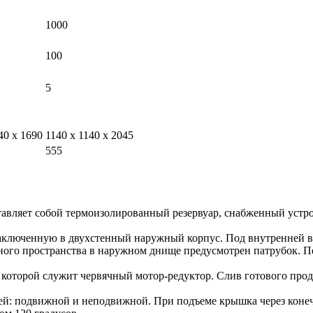
1000
100
5
40 х 1690
1140 х 1140 х 2045
555
авляет собой термоизолированный резервуар, снабженный устро
аключенную в двухстенный наружный корпус. Под внутренней ва
нного пространства в наружном днище предусмотрен патрубок. 
оторой служит червячный мотор-редуктор. Слив готового проду
стей: подвижной и неподвижной. При подъеме крышка через кон