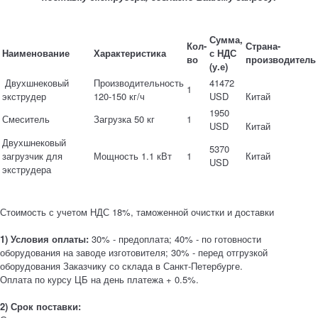
Сумма,
Кол-
Страна-
Наименование
Характеристика
с НДС
во
производитель
(у.е)
Двухшнековый
Производительность
41472
1
экструдер
120-150 кг/ч
USD
Китай
1950
Смеситель
Загрузка 50 кг
1
USD
Китай
Двухшнековый
5370
загрузчик для
Мощность 1.1 кВт
1
Китай
USD
экструдера
Стоимость с учетом НДС 18%, таможенной очистки и доставки
1) Условия оплаты:
30% - предоплата; 40% - по готовности
оборудования на заводе изготовителя; 30% - перед отгрузкой
оборудования Заказчику со склада в Санкт-Петербурге.
Оплата по курсу ЦБ на день платежа + 0.5%.
2) Срок поставки: