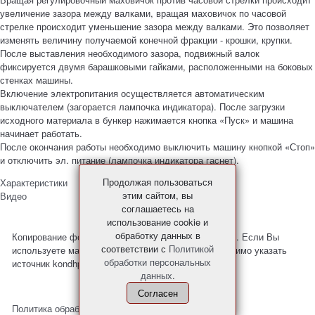
увеличение зазора между валками, вращая маховичок по часовой
стрелке происходит уменьшение зазора между валками. Это позволяет
изменять величину получаемой конечной фракции - крошки, крупки.
После выставления необходимого зазора, подвижный валок
фиксируется двумя барашковыми гайками, расположенными на боковых
стенках машины.
Включение электропитания осуществляется автоматическим
выключателем (загорается лампочка индикатора). После загрузки
исходного материала в бункер нажимается кнопка «Пуск» и машина
начинает работать.
После окончания работы необходимо выключить машину кнопкой «Стоп»
и отключить эл. питание (лампочка индикатора гаснет).
Продолжая пользоваться
Характеристики
этим сайтом, вы
Видео
соглашаетесь на
использование cookie и
обработку данных в
Копирование фото и материалов с сайта запрещено. Если Вы
соответствии с
Политикой
используете материалы с нашего сайта, то необходимо указать
обработки персональных
источник kondhp.ru
данных
.
Согласен
Политика обработки персональных данных