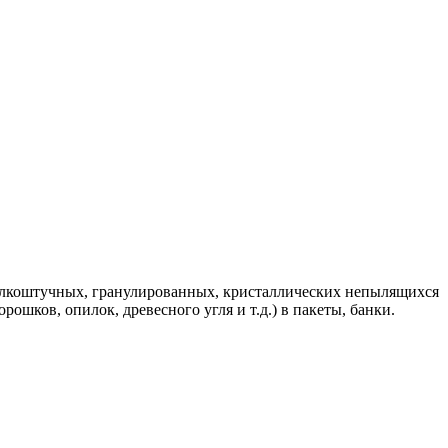
мелкоштучных, гранулированных, кристаллических непылящихся
ошков, опилок, древесного угля и т.д.) в пакеты, банки.