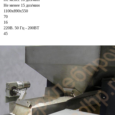
Не менее 15 доз/мин
1100х890х550
70
16
220В. 50 Гц - 200ВТ
45