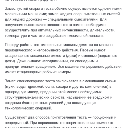
Замес густой опары и теста обычно осуществляется однотипными
месильными машинами; замес жидких опар, питательных смесей
для жидких дрожжей — специальными смесителями. Для
получения высококачественного теста замес необходимо
осуществлять при оптимальных интенсивности, длительности,
температуре и частоте воздействия месильной лопасти.
По роду работы тестомесильные машины делятся на машины
периодического и непрерывного действия. Первые имеют
стационарные месильные емкости (дежи) и сменные (подкатные
дежи). Дежи бывают неподвижными, со свободным и
принудительным вращением. Все машины непрерывного действия
имеют стационарные рабочие камеры.
Замес хлебопекарного теста заключается в смешивании сырья
(муки, воды, дрожжей, соли, сахара и других компонентов) в
однородную массу, придании этой массе необходимых
структурно-механических свойств, насыщении ее воздухом и
создания благоприятных условий для последующих
технологических операций.
Существуют два способа приготовления теста — порционный и
непрерывный. При порционном тестоприготовлении применяют
машины периодического действия со стационарно закрепленными