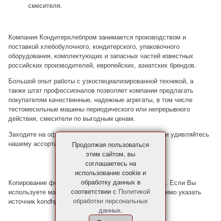
смесителя.
Компания Кондитерхлебпром занимается производством и
поставкой хлебобулочного, кондитерского, упаковочного
оборудования, комплектующих и запасных частей известных
российских производителей, европейских, азиатских брендов.
Большой опыт работы с узкоспециализированной техникой, а
также штат профессионалов позволяет компании предлагать
покупателям качественные, надежные агрегаты, в том числе
тестомесильные машины периодического или непрерывного
действия, смесители по выгодным ценам.
Заходите на
официальный сайт
Кондитерхлебпром и удивляйтесь
нашему ассортименту и ценам!
Продолжая пользоваться
этим сайтом, вы
соглашаетесь на
использование cookie и
обработку данных в
Копирование фото и материалов с сайта запрещено. Если Вы
соответствии с
Политикой
используете материалы с нашего сайта, то необходимо указать
обработки персональных
источник kondhp.ru
данных
.