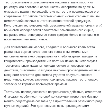
Тестомесильные и смесительные машины в зависимости от
рецептурного состава и особенностей ассортимента должны
оказывать различное воздействие на тесто и последующее его
созревание. От работы тестомесильных и смесительных машин
(смесителей) зависит в итоге качество готовой продукции.
Конструкция тестомесильной, смесительной машины (смесителя)
во многом определяется свойствами замешиваемого сырья,
например эластично-упругое тесто требует более интенсивного
проминания, чем пластичное.
Для приготовления малого, среднего и большого количества
различных сортов качественного теста с минимальными
человеческими энергозатратами на хлебопекарных заводах, в
кондитерском производстве и в частных пекарнях используют
тестомесильные машины периодического и непрерывного
действия, смесители Благодаря высокой производительности и
мощности агрегатов для замеса удается получить свежее:
пластичное, крутое, затяжное, сахарное, пышное тесто, опару,
закваску за короткий промежуток времени.
Тестомесы периодического и непрерывного действия, смесители
благодаря особенносятям свой конструкции позволяют быстро
менять рецептурные составы для приготовления различного рода
мучных изделий. Это дает возможность производителям