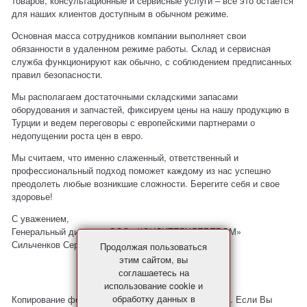
товаров, консультационные и сервисные услуги – все это остается
для наших клиентов доступным в обычном режиме.
Основная масса сотрудников компании выполняет свои
обязанности в удаленном режиме работы. Склад и сервисная
служба функционируют как обычно, с соблюдением предписанных
правил безопасности.
Мы располагаем достаточными складскими запасами
оборудования и запчастей, фиксируем цены на нашу продукцию в
Турции и ведем переговоры с европейскими партнерами о
недопущении роста цен в евро.
Мы считаем, что именно слаженный, ответственный и
профессиональный подход поможет каждому из нас успешно
преодолеть любые возникшие сложности. Берегите себя и свое
здоровье!
С уважением,
Генеральный директор ООО «КОНДИТЕРХЛЕБПРОМ»
Сильченков Сергей Владимирович
Продолжая пользоваться
этим сайтом, вы
соглашаетесь на
использование cookie и
обработку данных в
Копирование фото и материалов с сайта запрещено. Если Вы