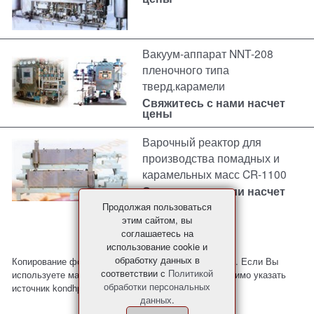
Вакуум-аппарат NNT-208
пленочного типа
тверд.карамели
Свяжитесь с нами насчет
цены
Варочный реактор для
производства помадных и
карамельных масс CR-1100
Свяжитесь с нами насчет
цены
Продолжая пользоваться
этим сайтом, вы
соглашаетесь на
использование cookie и
обработку данных в
Копирование фото и материалов с сайта запрещено. Если Вы
соответствии с
Политикой
используете материалы с нашего сайта, то необходимо указать
обработки персональных
источник kondhp.ru
данных
.